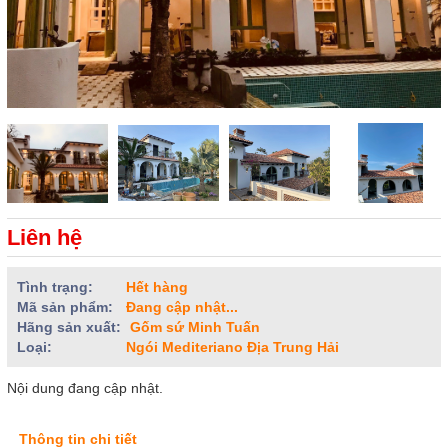
Liên hệ
Tình trạng:
Hết hàng
Mã sản phẩm:
Đang cập nhật...
Hãng sản xuất:
Gốm sứ Minh Tuấn
Loại:
Ngói Mediteriano Địa Trung Hải
Nội dung đang cập nhật.
Thông tin chi tiết