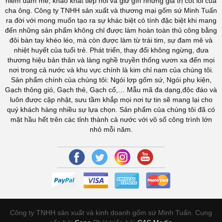
niềm đam mê, khao khát tiếp nối và giữ gìn những giá trị cốt lõi của
cha ông. Công ty TNHH sản xuất và thương mại gốm sứ Minh Tuấn
ra đời với mong muốn tạo ra sự khác biệt có tính đặc biệt khi mang
đến những sản phẩm không chỉ được làm hoàn toàn thủ công bằng
đôi bàn tay khéo léo, mà còn được làm từ trái tim, sự đam mê và
nhiệt huyết của tuổi trẻ. Phát triển, thay đổi không ngừng, đưa
thương hiệu bản thân và làng nghề truyền thống vươn xa đến mọi
nơi trong cả nước và khu vực chính là kim chỉ nam của chúng tôi.
Sản phẩm chính của chúng tôi: Ngói lợp gốm sứ, Ngói phụ kiện,
Gạch thông gió, Gạch thẻ, Gạch cổ,… Mẫu mã đa dạng,độc đáo và
luôn được cập nhật, sưu tầm khắp mọi nơi tự tin sẽ mang lại cho
quý khách hàng nhiều sự lựa chọn. Sản phẩm của chúng tôi đã có
mặt hầu hết trên các tỉnh thành cả nước với vô số công trình lớn
nhỏ mỗi năm.
Công ty TNHH sản xuất và kinh doanh gốm sứ Minh Tuấn. Cung