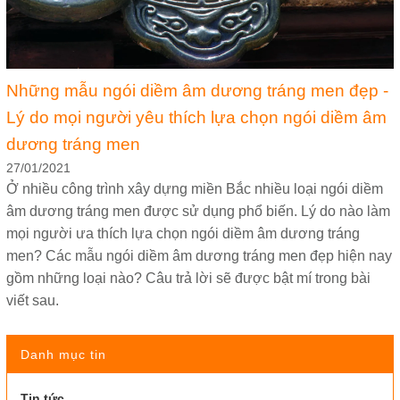
Những mẫu ngói diềm âm dương tráng men đẹp -
Lý do mọi người yêu thích lựa chọn ngói diềm âm
dương tráng men
27/01/2021
Ở nhiều công trình xây dựng miền Bắc nhiều loại ngói diềm
âm dương tráng men được sử dụng phổ biến. Lý do nào làm
mọi người ưa thích lựa chọn ngói diềm âm dương tráng
men? Các mẫu ngói diềm âm dương tráng men đẹp hiện nay
gồm những loại nào? Câu trả lời sẽ được bật mí trong bài
viết sau.
Danh mục tin
Tin tức