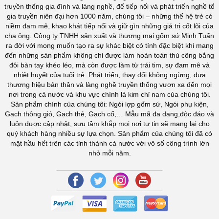
niềm đam mê, khao khát tiếp nối và giữ gìn những giá trị cốt lõi của
cha ông. Công ty TNHH sản xuất và thương mại gốm sứ Minh Tuấn
ra đời với mong muốn tạo ra sự khác biệt có tính đặc biệt khi mang
đến những sản phẩm không chỉ được làm hoàn toàn thủ công bằng
đôi bàn tay khéo léo, mà còn được làm từ trái tim, sự đam mê và
nhiệt huyết của tuổi trẻ. Phát triển, thay đổi không ngừng, đưa
thương hiệu bản thân và làng nghề truyền thống vươn xa đến mọi
nơi trong cả nước và khu vực chính là kim chỉ nam của chúng tôi.
Sản phẩm chính của chúng tôi: Ngói lợp gốm sứ, Ngói phụ kiện,
Gạch thông gió, Gạch thẻ, Gạch cổ,… Mẫu mã đa dạng,độc đáo và
luôn được cập nhật, sưu tầm khắp mọi nơi tự tin sẽ mang lại cho
quý khách hàng nhiều sự lựa chọn. Sản phẩm của chúng tôi đã có
mặt hầu hết trên các tỉnh thành cả nước với vô số công trình lớn
nhỏ mỗi năm.
Công ty TNHH sản xuất và kinh doanh gốm sứ Minh Tuấn. Cung