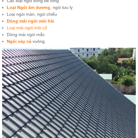
Các loại ngói sóng bê tông
Loại Ngói âm dương
, ngói lưu ly
Loại ngói màn, ngói chiếu
Dòng mái ngói mũi hài
Loại mái ngói mũi cổ
Dòng mái ngói mắc
Ngói vảy cá
vuông