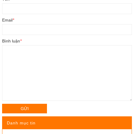
Email
*
Bình luận
*
GỬI
Danh mục tin