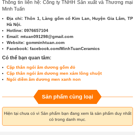
Thông tin liên hệ: Công ty TNHH Sản xuất và Thương mại
Minh Tuấn
Địa chỉ: Thôn 1, Làng gốm cổ Kim Lan, Huyện Gia Lâm, TP
Hà Nội.
Hotline: 0976657104
Email: mtuan091298@gmail.com
Website: gomminhtuan.com
Facebook: facebook.com/MinhTuanCeramics
Có thể bạn quan tâm:
Cặp thân ngói âm dương gốm đỏ
Cặp thân ngói âm dương men xám lông chuột
Ngói diềm âm dương men xanh non
Sản phẩm cùng loại
Hiện tại chưa có vì Sản phẩm bạn đang xem là sản phẩm duy nhất
có trong danh mục.