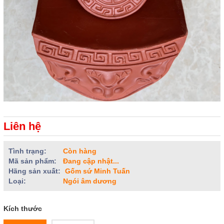
Liên hệ
Tình trạng:
Còn hàng
Mã sản phẩm:
Đang cập nhật...
Hãng sản xuất:
Gốm sứ Minh Tuấn
Loại:
Ngói âm dương
Kích thước