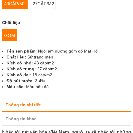
43CẶP/M2
27CẶP/M2
Chất liệu
GỐM
Tên sản phẩm:
Ngói âm dương gốm đỏ Mặt Hổ
Chất liệu:
Sứ tráng men
Kích cỡ nhỏ:
43 cặp/m2
Kích cỡ trung:
27 cặp/m2
Kích cỡ đại:
18 cặp/m2
Độ hút nước:
3-4%
Màu sắc:
Màu nâu đỏ
Thông tin chi tiết
Thông tin khác
Nhắc tới nét văn hóa Việt Nam, người ta sẽ nhắc tới những