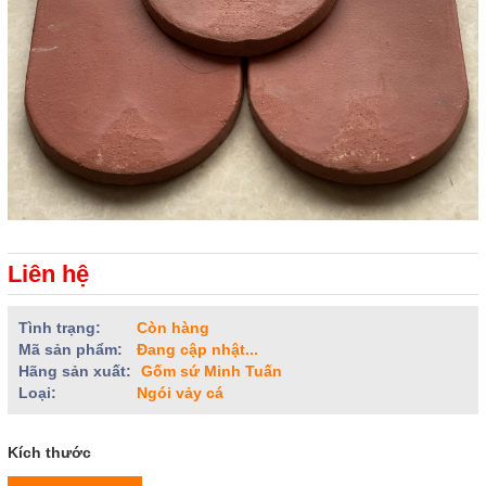
Liên hệ
Tình trạng:
Còn hàng
Mã sản phẩm:
Đang cập nhật...
Hãng sản xuất:
Gốm sứ Minh Tuấn
Loại:
Ngói vảy cá
Kích thước