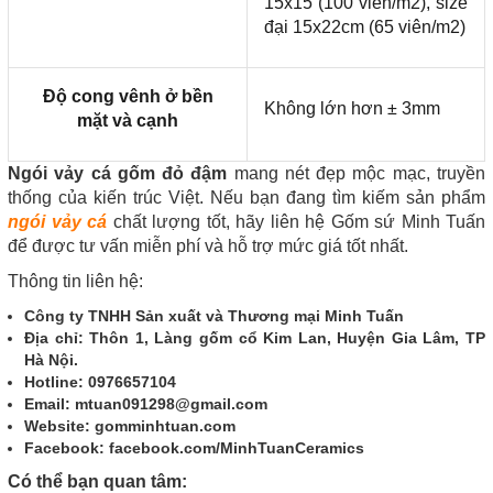
15x15 (100 viên/m2), size
đại 15x22cm (65 viên/m2)
Độ cong vênh ở bền
Không lớn hơn ± 3mm
mặt và cạnh
Ngói vảy cá gốm đỏ đậm
mang nét đẹp mộc mạc, truyền
thống của kiến trúc Việt. Nếu bạn đang tìm kiếm sản phẩm
ngói vảy cá
chất lượng tốt, hãy liên hệ Gốm sứ Minh Tuấn
để được tư vấn miễn phí và hỗ trợ mức giá tốt nhất.
Thông tin liên hệ:
Công ty TNHH Sản xuất và Thương mại Minh Tuấn
Địa chỉ: Thôn 1, Làng gốm cổ Kim Lan, Huyện Gia Lâm, TP
Hà Nội.
Hotline: 0976657104
Email: mtuan091298@gmail.com
Website: gomminhtuan.com
Facebook: facebook.com/MinhTuanCeramics
Có thể bạn quan tâm: