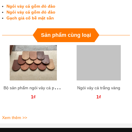
Ngói vảy cá gốm đỏ đào
Ngói vảy cá gốm đỏ đào
Gạch giả cổ bề mặt sần
Sản phẩm cùng loại
B
ộ sản phẩm ngói vảy cá phối màu cổ điển
Ngói vảy cá trắng vàng
1₫
1₫
Xem thêm >>