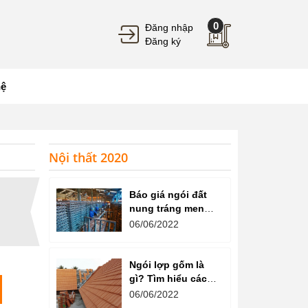
0
Đăng nhập
Đăng ký
hệ
Nội thất 2020
Báo giá ngói đất
nung tráng men
mới nhất 2022
06/06/2022
Ngói lợp gốm là
gì? Tìm hiểu các
loại ngói gốm
06/06/2022
thông dụng nhất