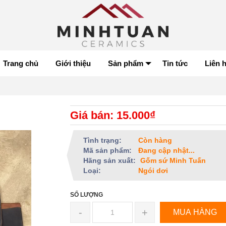
Trang chủ
Giới thiệu
Sản phẩm
Tin tức
Liên 
Giá bán: 15.000₫
Tình trạng:
Còn hàng
Mã sản phẩm:
Đang cập nhật...
Hãng sản xuất:
Gốm sứ Minh Tuấn
Loại:
Ngói dơi
SỐ LƯỢNG
-
+
MUA HÀNG