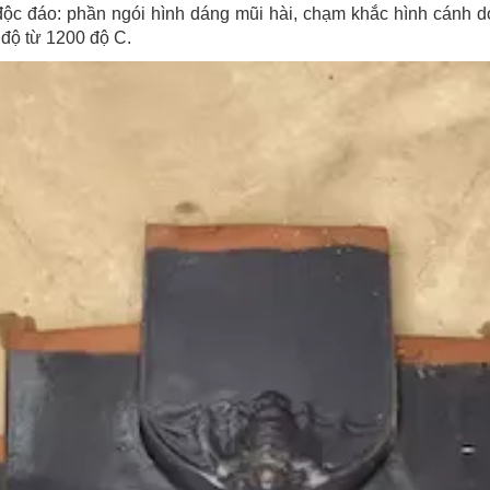
 độc đáo: phần ngói hình dáng mũi hài, chạm khắc hình cánh
 độ từ 1200 độ C.