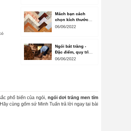
Mách bạn cách
chọn kích thước
gạch men phù hợp
06/06/2022
với công trình
có
Ngói bát tràng -
Đặc điểm, quy trình
sản xuất và ứng
06/06/2022
dụng của ngói bát
tràng
 sắc phổ biến của ngói,
ngói dơi tráng men tím
? Hãy cùng gốm sứ Minh Tuấn trả lời ngay tại bài