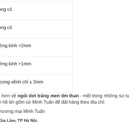
ng có
ng có
ờng kính <2mm
ờng kính >1mm
cong vênh chỉ ± 3mm
ểu hơn về
ngói dơi tráng men tím than
- một trong những sự l
ên hệ tới gốm sứ Minh Tuấn để đặt hàng theo địa chỉ:
 Thương mại Minh Tuấn
Gia Lâm, TP Hà Nội.