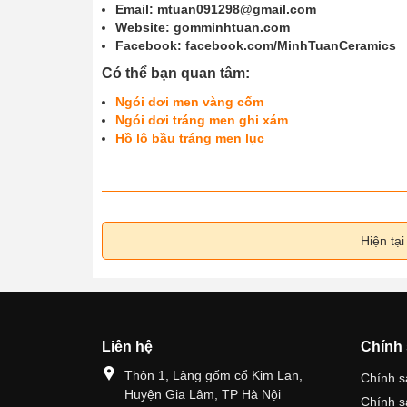
Email: mtuan091298@gmail.com
Website: gomminhtuan.com
Facebook: facebook.com/MinhTuanCeramics
Có thể bạn quan tâm:
Ngói dơi men vàng cốm
Ngói dơi tráng men ghi xám
Hồ lô bầu tráng men lục
Hiện tạ
Liên hệ
Chính
Thôn 1, Làng gốm cổ Kim Lan,
Chính s
Huyện Gia Lâm, TP Hà Nội
Chính s