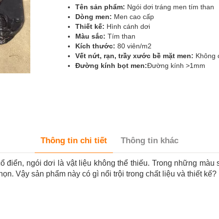
Tên sản phẩm:
Ngói dơi tráng men tím than
Dòng men:
Men cao cấp
Thiết kế:
Hình cánh dơi
Màu sắc:
Tím than
Kích thước:
80 viên/m2
Vết nứt, rạn, trầy xước bề mặt men:
Không 
Đường kính bọt men:
Đường kính >1mm
Thông tin chi tiết
Thông tin khác
cổ điển, ngói dơi là vật liệu không thể thiếu. Trong những màu
n. Vậy sản phẩm này có gì nổi trội trong chất liệu và thiết kế