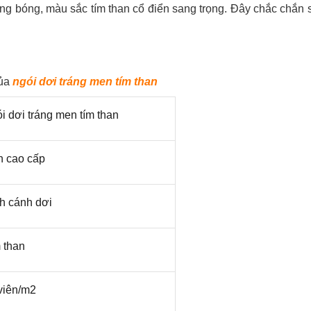
ng bóng, màu sắc tím than cổ điển sang trọng. Đây chắc chắn 
của
ngói dơi tráng men tím than
i dơi tráng men tím than
 cao cấp
h cánh dơi
 than
viên/m2