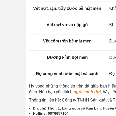
Vết nứt, rạn, trầy xước bề mặt men
Khô
Vết nứt vỡ và dập gờ
Khô
Vết cộm trên bề mặt men
Đư
Đường kính bọt men
Đư
Độ cong vênh ở bề mặt và cạnh
Độ 
Hy vọng những thông tin trên đã giúp bạn hi
điển. Nếu bạn yêu thích
ngói cánh dơi
, hãy li
Thông tin liên hệ: Công ty TNHH Sản xuất và
Địa chỉ: Thôn 1, Làng gốm cổ Kim Lan, Huyện 
Hotline: 0976657104