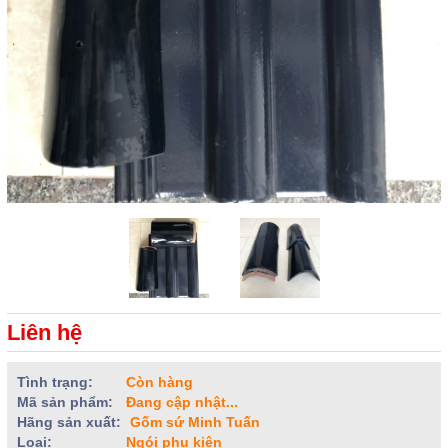
Liên hệ
Tình trạng:
Còn hàng
Mã sản phẩm:
Đang cập nhật...
Hãng sản xuất:
Gốm sứ Minh Tuấn
Loại:
Ngói phụ kiện