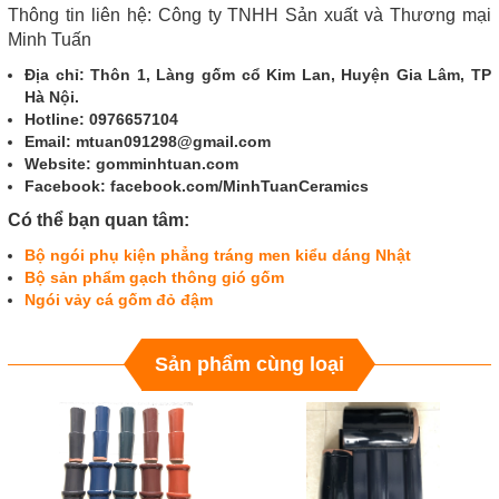
Thông tin liên hệ: Công ty TNHH Sản xuất và Thương mại
Minh Tuấn
Địa chỉ: Thôn 1, Làng gốm cổ Kim Lan, Huyện Gia Lâm, TP
Hà Nội.
Hotline: 0976657104
Email: mtuan091298@gmail.com
Website: gomminhtuan.com
Facebook: facebook.com/MinhTuanCeramics
Có thể bạn quan tâm:
Bộ ngói phụ kiện phẳng tráng men kiểu dáng Nhật
Bộ sản phẩm gạch thông gió gốm
Ngói vảy cá gốm đỏ đậm
Sản phẩm cùng loại