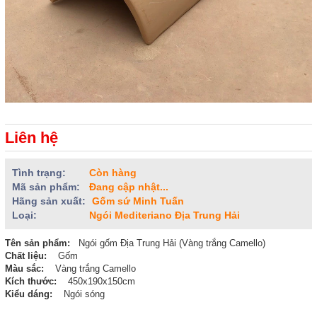
Liên hệ
Tình trạng:
Còn hàng
Mã sản phẩm:
Đang cập nhật...
Hãng sản xuất:
Gốm sứ Minh Tuấn
Loại:
Ngói Mediteriano Địa Trung Hải
Tên sản phẩm:
Ngói gốm Địa Trung Hải (Vàng trắng Camello)
Chất liệu:
Gốm
Màu sắc:
Vàng trắng Camello
Kích thước:
450x190x150cm
Kiểu dáng:
Ngói sóng