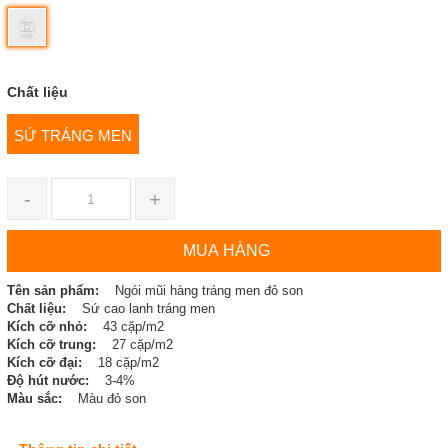
Chất liệu
SỨ TRÁNG MEN
-
+
MUA HÀNG
Tên sản phẩm:
Ngói mũi hàng tráng men đỏ son
Chất liệu:
Sứ cao lanh tráng men
Kích cỡ nhỏ:
43 cặp/m2
Kích cỡ trung:
27 cặp/m2
Kích cỡ đại:
18 cặp/m2
Độ hút nước:
3-4%
Màu sắc:
Màu đỏ son