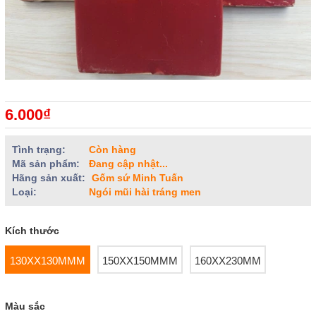
6.000₫
Tình trạng:
Còn hàng
Mã sản phẩm:
Đang cập nhật...
Hãng sản xuất:
Gốm sứ Minh Tuấn
Loại:
Ngói mũi hài tráng men
Kích thước
130XX130MMM
150XX150MMM
160XX230MM
Màu sắc