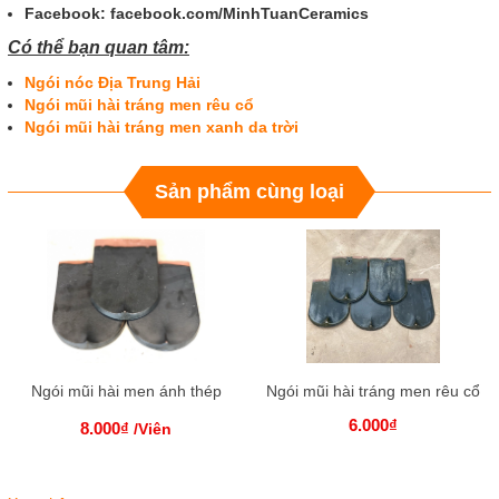
Facebook: facebook.com/MinhTuanCeramics
Có thể bạn quan tâm:
Ngói nóc Địa Trung Hải
Ngói mũi hài tráng men rêu cổ
Ngói mũi hài tráng men xanh da trời
Sản phẩm cùng loại
Ngói mũi hài men ánh thép
Ngói mũi hài tráng men rêu cổ
6.000₫
8.000₫
/Viên