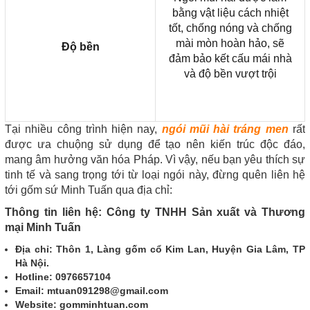
bằng vật liệu cách nhiệt
tốt, chống nóng và chống
mài mòn hoàn hảo, sẽ
Độ bền
đảm bảo kết cấu mái nhà
và độ bền vượt trội
Tại nhiều công trình hiện nay,
ngói mũi hài tráng men
rất
được ưa chuộng sử dụng để tạo nên kiến trúc độc đáo,
mang âm hưởng văn hóa Pháp. Vì vậy, nếu bạn yêu thích sự
tinh tế và sang trọng tới từ loại ngói này, đừng quên liên hệ
tới gốm sứ Minh Tuấn qua địa chỉ:
Thông tin liên hệ: Công ty TNHH Sản xuất và Thương
mại Minh Tuấn
Địa chỉ: Thôn 1, Làng gốm cổ Kim Lan, Huyện Gia Lâm, TP
Hà Nội.
Hotline: 0976657104
Email: mtuan091298@gmail.com
Website: gomminhtuan.com