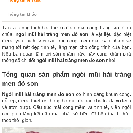
Thông tin chi tiết
Thông tin khác
Tại các công trình biệt thự cổ điển, mái cổng, hàng rào, đình
chùa,
ngói mũi hài tráng men đỏ son
là vật liệu đặc biệt
được yêu thích. Với cấu trúc cong mềm mại, sản phẩm sẽ
mang tới nét đẹp tinh tế, lãng mạn cho công trình của bạn.
Nếu bạn quan tâm tới sản phẩm này, hãy cùng khám phá
thông số chi tiết
ngói mũi hài tráng men đỏ son
nhé!
Tổng quan sản phẩm ngói mũi hài tráng
men đỏ son
Ngói mũi hài tráng men đỏ son
có hình dáng khum cong,
dễ lợp, được thiết kế chống hở mũi để hạn chế tối đa xô lệch
và trơn trượt. Cấu trúc mái cong mềm và tinh tế, viên ngói
còn giúp tăng kết cấu mái nhà, sở hữu độ bền thách thức
theo thời gian.