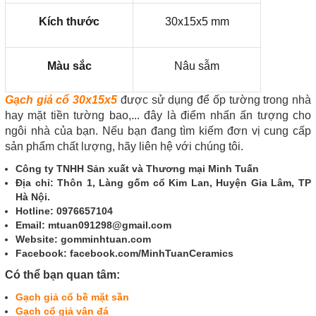
Kích thước
30x15x5 mm
Màu sắc
Nâu sẫm
Gạch giả cổ 30x15x5
được sử dụng để ốp tường trong nhà
hay mặt tiền tường bao,... đây là điểm nhấn ấn tượng cho
ngôi nhà của bạn. Nếu bạn đang tìm kiếm đơn vị cung cấp
sản phẩm chất lượng, hãy liên hệ với chúng tôi.
Công ty TNHH Sản xuất và Thương mại Minh Tuấn
Địa chỉ: Thôn 1, Làng gốm cổ Kim Lan, Huyện Gia Lâm, TP
Hà Nội.
Hotline: 0976657104
Email: mtuan091298@gmail.com
Website: gomminhtuan.com
Facebook: facebook.com/MinhTuanCeramics
Có thể bạn quan tâm:
Gạch giả cổ bề mặt sần
Gạch cổ giả vân đá