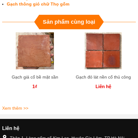
Gạch thông gió chữ Thọ gốm
Sản phẩm cùng loại
Gạch giả cổ bề mặt sần
Gạch đỏ lát nền cổ thủ công
1₫
Liên hệ
Xem thêm >>
Liên hệ